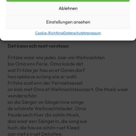
Das kann ich nicht verstehen
Ablehnen
Einstellungen ansehen
Text Mundart
Cookie-Richtlinie
Datenschutz
Impressum
Det kann ech neet verstoan
Fritzke woar wie jedes Joar om Weihnachten
bie Oma enn Ferie. Oma kokde det
wat Fritzke jer hau on et Oaves dorf
hea opblieve su long wie er wohl.
Fritzke soat enn der Fernsehsessel
on kiek met Oma et Weihnachtskonzert. Die Musik woar
wunderschön
on die Sänger on Sängerinne songe
de schönste Weihnachtslieder. Oma
freude sech tlver die sohön Musik,
doa woar een Säingerin, die song sue
huch, die hau ee schön ruet Kleed
aan met e jruet Dekoltee.