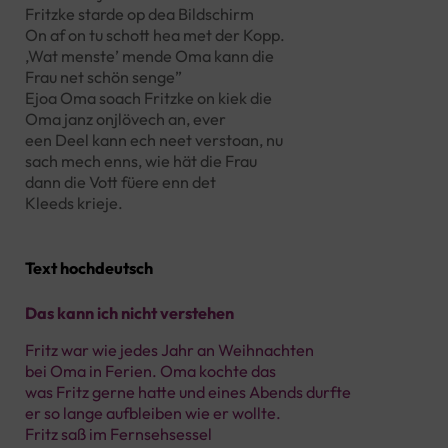
Fritzke starde op dea Bildschirm
On af on tu schott hea met der Kopp.
,Wat menste’ mende Oma kann die
Frau net schön senge”
Ejoa Oma soach Fritzke on kiek die
Oma janz onjlövech an, ever
een Deel kann ech neet verstoan, nu
sach mech enns, wie hät die Frau
dann die Vott füere enn det
Kleeds krieje.
Text hochdeutsch
Das kann ich nicht verstehen
Fritz war wie jedes Jahr an Weihnachten
bei Oma in Ferien. Oma kochte das
was Fritz gerne hatte und eines Abends durfte
er so lange aufbleiben wie er wollte.
Fritz saß im Fernsehsessel