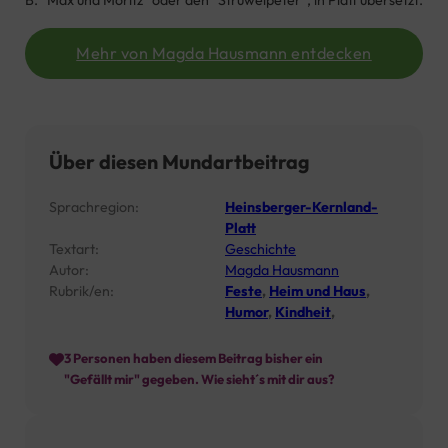
B. “Max und Moritz” oder den “Struwelpeter”, in Platt übersetzt.
Mehr von Magda Hausmann entdecken
Über diesen Mundartbeitrag
Sprachregion:
Heinsberger-Kernland-
Platt
Textart:
Geschichte
Autor:
Magda Hausmann
Rubrik/en:
Feste
,
Heim und Haus
,
Humor
,
Kindheit
,
3
Personen haben diesem Beitrag bisher ein
"Gefällt mir" gegeben. Wie sieht´s mit dir aus?