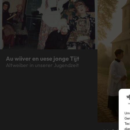
Au wiiver en uese jonge Tijt
Altweiber in unserer Jugendzeit
Um 
Ger
Tec
die