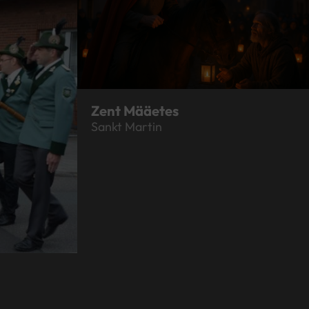
Zent Määetes
Sankt Martin