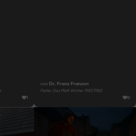
von
Dr. Franz Franzen
e
Feste, Oos Platt Winter 1981/1982
1
0