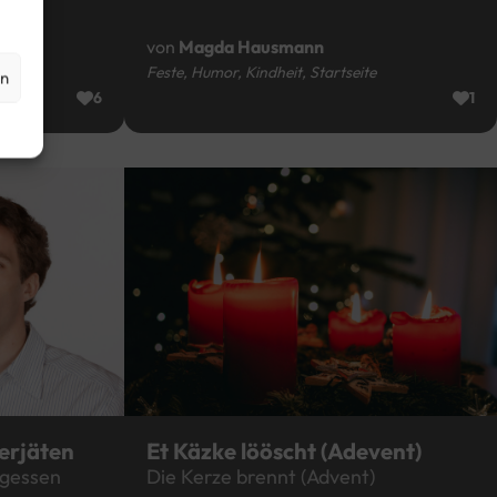
von
Magda Hausmann
te
Feste, Humor, Kindheit, Startseite
en
6
1
erjäten
Et Käzke lööscht (Adevent)
rgessen
Die Kerze brennt (Advent)