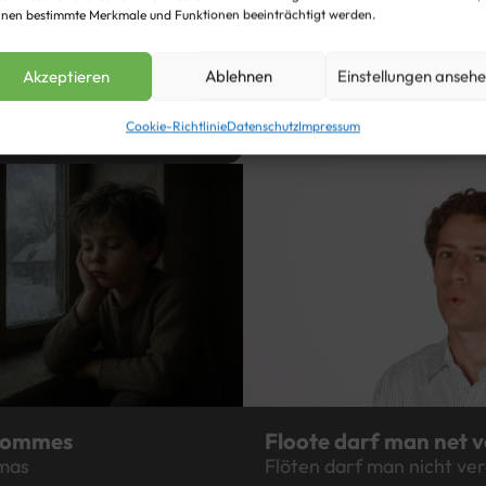
r
nen bestimmte Merkmale und Funktionen beeinträchtigt werden.
r
von
Hans-Josef Heuter
lms
Feste, Kindheit, Soziales, Startsei
Akzeptieren
Ablehnen
Einstellungen anseh
Kinder, Kindheit, Kirche, Oos
985
Cookie-Richtlinie
Datenschutz
Impressum
0
hommes
Floote darf man net v
mas
Flöten darf man nicht ve