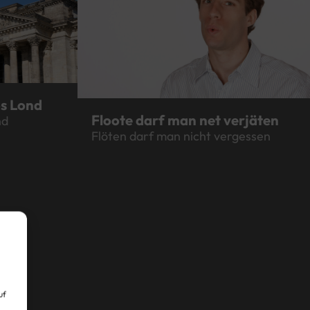
os Lond
Floote darf man net verjäten
nd
Flöten darf man nicht vergessen
uf