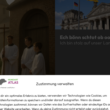
Ech bönn schtot ob o
Ich bin stolz auf unser La
Zustimmung verwalten
dir ein optimales Erlebnis zu bieten, verwenden wir Technologien wie Cookies, um
äteinformationen zu speichern und/oder darauf zuzugreifen. Wenn du diesen
hnologien zustimmst, können wir Daten wie das Surfverhalten oder eindeutige IDs a
ser Website verarbeiten. Wenn du deine Zustimmung nicht erteilst oder zurückziehst,