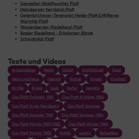
Gangelter-Waldfeuchter Platt
Heinsberger Kernland-Platt
Geilenkirchener-Teverener Heide-Platt & Mittleres
Wurmtal-Platt
Wassenberger-Riedelland-Platt
Baaler Riedelland – Erkelenzer Börde
Schwalmtal-Platt
Texte und Videos
Arbeitsleben
Feste
Gebet
Gefühlswelt
Geld
Heim und Haus
Heimat
Humor
Kinder
Kindheit
Kirche
Krieg
Lied
Natur
negativ
Oos Platt Frühjahr 1981
Oos Platt Frühling 1982
Oos Platt Kreis Heinsberg
Oos Platt Sommer
Oos Platt Sommer 1981
Oos Platt Sommer 1984
Oos Platt Winter 1981/1982
Oos Platt Winter 1984
Oos Platt Winter 1985
Politik
positiv
Ratschlag