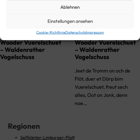
Ablehnen
Einstellungen ansehen
Cookie-Richtlinie
Datenschutz
Impressum
Wooder Vuerelschuet
Wooder Vuerelschuet
– Waldenrather
– Waldenrather
Vogelschuss
Vogelschuss
Jeet de Tromm on och de
Flöt, duer et Dörp bim
Vuerelschuet, freut sech
alles, Oot on Jonk, denn
noe…
Regionen
Selfkänter-Limburger-Platt