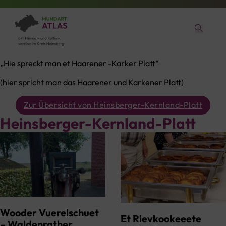
„Hie spreckt man et Haarener -Karker Platt“
(hier spricht man das Haarener und Karkener Platt)
Zur Übersicht von Heinsberger-Kernland-Platt
Heinsberger-Kernland-Platt
Wooder Vuerelschuet
Et Rievkookeeete
– Waldenrather