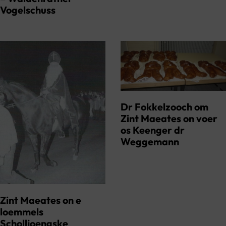
Vogelschuss
Dr Fokkelzooch om
Zint Maeates on voer
os Keenger dr
Weggemann
Zint Maeates on e
loemmels
Scholljoengske