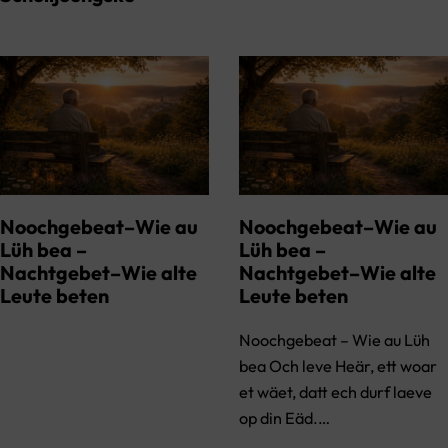
Noochgebeat–Wie au
Noochgebeat–Wie au
Lüh bea –
Lüh bea –
Nachtgebet–Wie alte
Nachtgebet–Wie alte
Leute beten
Leute beten
Noochgebeat – Wie au Lüh
bea Och leve Heär, ett woar
et wäet, datt ech durf laeve
op din Eäd.…