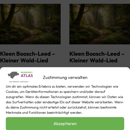
Kleen Boosch-Leed –
Kleen Boosch-Leed –
Kleiner Wald-Lied
Kleiner Wald-Lied
Kleen Boosch-Leed Jerüek
Zustimmung verwalten
van Moos on jroen Flechte!
Um dir ein optimales Erlebnis zu bieten, verwenden wir Technologien wie
Weeke Trett
Cookies, um Geräteinformationen zu speichern und/oder darauf
obWaldesweech! Weè öch
zuzugreifen. Wenn du diesen Technologien zustimmst, können wir Daten wie
das Surfverhalten oder eindeutige IDs auf dieser Website verarbeiten. Wenn
jee jevöelt hät, wett van
du deine Zustimmung nicht erteilst oder zurückziehst, können bestimmte
schtell, stäerke…
Merkmale und Funktionen beeinträchtigt werden.
Akzeptieren