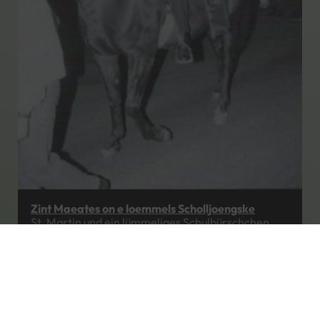
Zint Maeates on e loemmels Scholljoengske
St. Martin und ein lümmeliges Schulbürschchen