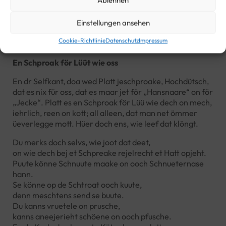
Einstellungen ansehen
Text Mundart
Cookie-Richtlinie
Datenschutz
Impressum
En Schproak för Lüüt wie oss
En dr Selfkant, doa wed Platt jeschproake, Hochdütsch,
dat es nix für oss, dat es maar jet för „Hansnaare“ on för
„Jecke“. Platt es en Schproak för Lüü wie dech on mech,
iehrlich, reen on kott; all alleen, dat man net ömmer
üeverlegge mott. Hüer doch ens, wie leef dat klöngt.
Du merks doch selvs, wie joot dat deet,
on wie dech bej et Schpreake rejelrecht et Hatt opjeht.
Puute könne Schnuute maake on ooch Schnueternase
hann.
Se könne op de Schtroat ooch kuute,
denn meschtens send se buute.
Du kanns vruetele on prusche,
kanns aneejerieht schöene on ooch pfusche.