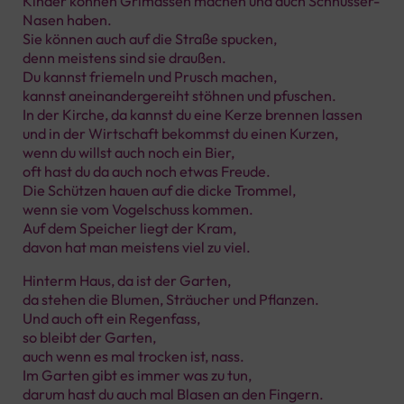
Kinder können Grimassen machen und auch Schnüsser-
Nasen haben.
Sie können auch auf die Straße spucken,
denn meistens sind sie draußen.
Du kannst friemeln und Prusch machen,
kannst aneinandergereiht stöhnen und pfuschen.
In der Kirche, da kannst du eine Kerze brennen lassen
und in der Wirtschaft bekommst du einen Kurzen,
wenn du willst auch noch ein Bier,
oft hast du da auch noch etwas Freude.
Die Schützen hauen auf die dicke Trommel,
wenn sie vom Vogelschuss kommen.
Auf dem Speicher liegt der Kram,
davon hat man meistens viel zu viel.
Hinterm Haus, da ist der Garten,
da stehen die Blumen, Sträucher und Pflanzen.
Und auch oft ein Regenfass,
so bleibt der Garten,
auch wenn es mal trocken ist, nass.
Im Garten gibt es immer was zu tun,
darum hast du auch mal Blasen an den Fingern.