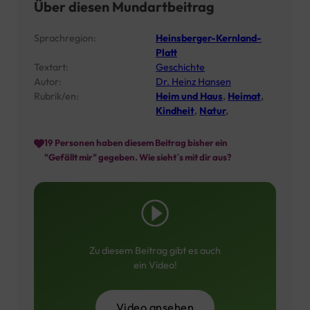
Über diesen Mundartbeitrag
Sprachregion:
Heinsberger-Kernland-
Platt
Textart:
Geschichte
Autor:
Dr. Heinz Hansen
Rubrik/en:
Heim und Haus
,
Heimat
,
Kindheit
,
Natur
,
19
Personen haben diesem Beitrag bisher ein
"Gefällt mir" gegeben. Wie sieht´s mit dir aus?
Zu diesem Beitrag gibt es auch
ein Video!
Video ansehen