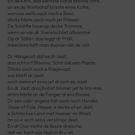
En de Kerk, doa kannste Kätze brenne lotte,
on en de Wietschaf krisste enne Kotte,
wennse wells ooch noch e Beer,
döcks häste ooch noch jet Pläseer.
De Schötte haue op decke Tromme,
wenn se van dr Vuerelschüet afkomme.
Op dr Söller, doa leggt dr Pröll,
meestens hätt man doavan völl de völl.
Dr Hängeuut, dat es dr Jaat,
doa schtont Bloome, Schtrüük een Plante.
Döcks ooch noch e Räejevaat,
sue blieft dr Jaat,
ooch wenn et enns jet drüsch es, naat.
En dr Jaat, doa jövd et ömmer jet te kro-ese,
dröm häste an de Fenger al ens Bloase.
Dr een oder ongere hät ooch noch Honder,
Jause of Piile. Haase, e Verke of en Jeet,
e Schtöckse Lond met Haaver on Weet,
on su-e sech selvs versöreje deet.
En dr Oos motte de Buure draische,
dat ver hant oos täglich Bru-et.