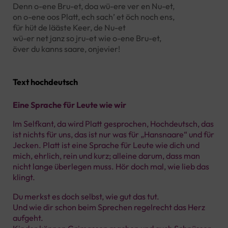
Denn o-ene Bru-et, doa wü-ere ver en Nu-et,
on o-ene oos Platt, ech sach’ et öch noch ens,
für hüt de lääste Keer, de Nu-et
wü-er net janz so jru-et wie o-ene Bru-et,
över du kanns saare, onjevier!
Text hochdeutsch
Eine Sprache für Leute wie wir
Im Selfkant, da wird Platt gesprochen, Hochdeutsch, das
ist nichts für uns, das ist nur was für „Hansnaare“ und für
Jecken. Platt ist eine Sprache für Leute wie dich und
mich, ehrlich, rein und kurz; alleine darum, dass man
nicht lange überlegen muss. Hör doch mal, wie lieb das
klingt.
Du merkst es doch selbst, wie gut das tut.
Und wie dir schon beim Sprechen regelrecht das Herz
aufgeht.