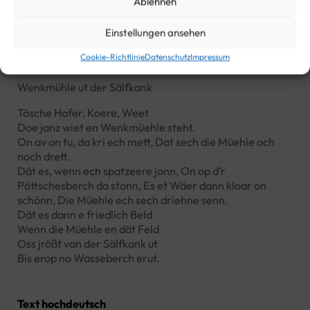
Ablehnen
Einstellungen ansehen
Text Mundart
Cookie-Richtlinie
Datenschutz
Impressum
Wenkmühle ut der Sälfkank
Tösche Hafer, Koere, Weet
Doe janz wiet en Wenkmüehle steht.
On av on tu, da kri ech mett, Dat sech die Müehle och
noch drett.
Dät es, wenn ech spatzeere jonn, On op d’r
Pöttschesberch da stonn, Es et Wäer dann kloar on
schönn, Die Müehle ech sech driehne senn.
Dät es dann e friedlich Beld
Wenn die Müehle en dät Feld
Oss jrößt van der Sälfkank ut
Bis erop no Wasseberch erut.
Text hochdeutsch