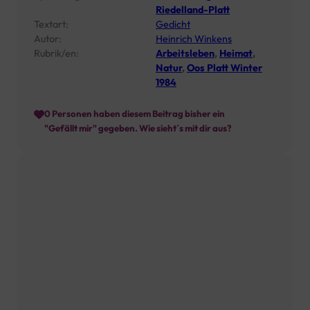
Riedelland-Platt
Textart:
Gedicht
Autor:
Heinrich Winkens
Rubrik/en:
Arbeitsleben
,
Heimat
,
Natur
,
Oos Platt Winter
1984
0
Personen haben diesem Beitrag bisher ein
"Gefällt mir" gegeben. Wie sieht´s mit dir aus?