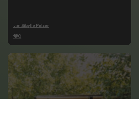
von
Sibylle Pelzer
0