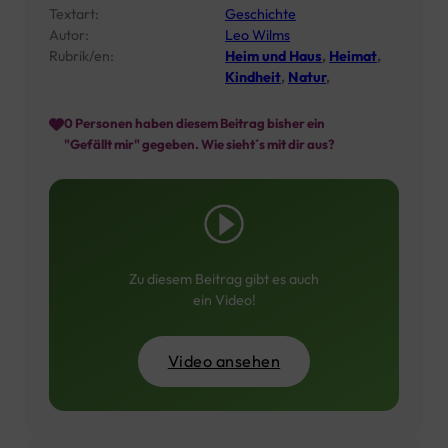
Textart:
Geschichte
Autor:
Leo Wilms
Rubrik/en:
Heim und Haus
,
Heimat
,
Kindheit
,
Natur
,
0
Personen haben diesem Beitrag bisher ein
"Gefällt mir" gegeben. Wie sieht´s mit dir aus?
Zu diesem Beitrag gibt es auch
ein Video!
Video ansehen