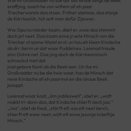
Wie mi Großvadder nu sue dur dat Brook langs de Beek
eraffjing, soach he von wittem all eh paar
Triecherwarels doa stoan. Fröher säetese, doa stonje
de Kärrkeslüh, hüt sett man dofür Zijeuner.
Wie Opa nu nöeder koam, däet er, owie doa stemmt
doch jet neet. Doa koam enne jruete Minsch von die
Triecher ut sonne Warel erut, un hau eh kleen Kindsche
ob drr Aerm un dat woar Puddelnex. Leienad traude
sinn Oohre net. Doe jing doch de Kärrkesminsch
schnockut met dat
jrad gebore Kenk ob die Beek aan. Un ihe mi
Großvadder nu be die twie woar, hau de Minsch dat
nexe Kindsche all eh paarmol en die iskaue Beek
jezoppt.
Leienad woar koat, „öm joddeswell“, säet er, „watt
makkt irr donn doa, dat Kindsche stöerft öech joa.“
„Joa“, säet de Keal, „störft ett, ess ett neet äerch,
stöerft ett ewer neet, wött ett enne jesonje kräeftije
Minsch.“