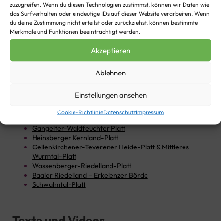
zuzugreifen. Wenn du diesen Technologien zustimmst, können wir Daten wie
Heimat, Natur, Oos Platt Winter 1985, Startseite
das Surfverhalten oder eindeutige IDs auf dieser Website verarbeiten. Wenn
0
du deine Zustimmung nicht erteilst oder zurückziehst, können bestimmte
Merkmale und Funktionen beeinträchtigt werden.
Alle Videos mit
Akzeptieren
Heinrich Winkens
Keine Videos bislang zu dieser Person vorhanden.
Ablehnen
Einstellungen ansehen
Regionen
Cookie-Richtlinie
Datenschutz
Impressum
Selfkänter-Limburger-Platt
Gangelter-Waldfeuchter Platt
Heinsberger Kernland-Platt
Geilenkirchener-Teverener Heide-Platt & Mittleres
Wurmtal-Platt
Wassenberger-Riedelland-Platt
Baaler Riedelland – Erkelenzer Börde
Schwalmtal-Platt
Texte und Videos