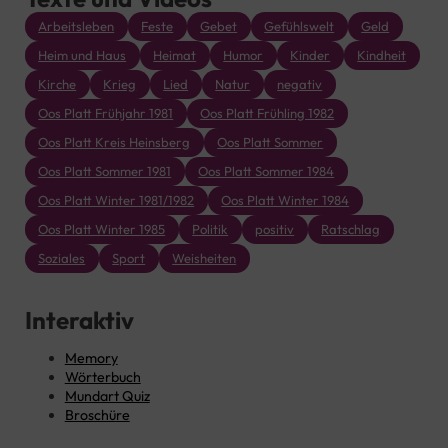
Arbeitsleben
Feste
Gebet
Gefühlswelt
Geld
Heim und Haus
Heimat
Humor
Kinder
Kindheit
Kirche
Krieg
Lied
Natur
negativ
Oos Platt Frühjahr 1981
Oos Platt Frühling 1982
Oos Platt Kreis Heinsberg
Oos Platt Sommer
Oos Platt Sommer 1981
Oos Platt Sommer 1984
Oos Platt Winter 1981/1982
Oos Platt Winter 1984
Oos Platt Winter 1985
Politik
positiv
Ratschlag
Soziales
Sport
Weisheiten
Interaktiv
Memory
Wörterbuch
Mundart Quiz
Broschüre