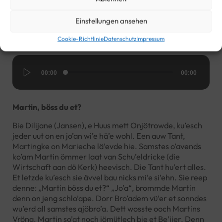
Einstellungen ansehen
Text Mundart
Cookie-Richtlinie
Datenschutz
Impressum
Audio-
00:00
00:00
Player
Martin, böss du et?
Bie Dilijane (Jansen), e Huus mett Onjötrowde, ku’esch
jeder uut on en jo’an wi’e hä’e wohl. Een auw Tant,
Martingke on Marieche lä’evde hie. Samstes o’avends
ko’am Martin ömmer laat van Schu’eldricke (die
Wirtschaft aan dö Kerk) heevisch. Die Tant hu’ert alles.
Et letzde ku’esch sie ävvel bau nicks mi’e si’ehn. Sie reep
denne: „Martin böss du et?“ „Jo’a“, brommde Martin
denn on jeng schlo’ape. Dorr Bro’adem vü’er et sonndes
wu’erd all samstes ajöbro’a. Dett wosste ooch Martins
Vröng. Martin so’at noch jömütlech bie et Be’ijer. Denn