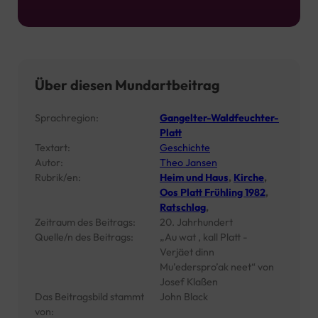
Über diesen Mundartbeitrag
Sprachregion:
Gangelter-Waldfeuchter-
Platt
Textart:
Geschichte
Autor:
Theo Jansen
Rubrik/en:
Heim und Haus
,
Kirche
,
Oos Platt Frühling 1982
,
Ratschlag
,
Zeitraum des Beitrags:
20. Jahrhundert
Quelle/n des Beitrags:
„Au wat , kall Platt -
Verjäet dinn
Mu’ederspro’ak neet“ von
Josef Klaßen
Das Beitragsbild stammt
John Black
von: