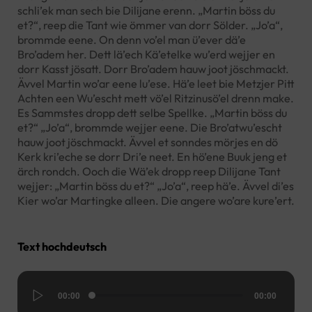
schli’ek man sech bie Dilijane erenn. „Martin böss du
et?“, reep die Tant wie ömmer van dorr Sölder. „Jo’a“,
brommde eene. On denn vo’el man ü’ever dä’e
Bro’adem her. Dett lä’ech Kä’etelke wu’erd wejjer en
dorr Kasst jösatt. Dorr Bro’adem hauw joot jöschmackt.
Ävvel Martin wo’ar eene lu’ese. Hä’e leet bie Metzjer Pitt
Achten een Wu’escht mett vö’el Ritzinusö’el drenn make.
Es Sammstes dropp dett selbe Spellke. „Martin böss du
et?“ „Jo’a“, brommde wejjer eene. Die Bro’atwu’escht
hauw joot jöschmackt. Ävvel et sonndes mörjes en dö
Kerk kri’eche se dorr Dri’e neet. En hö’ene Buuk jeng et
ärch rondch. Ooch die Wä’ek dropp reep Dilijane Tant
wejjer: „Martin böss du et?“ „Jo’a“, reep hä’e. Ävvel di’es
Kier wo’ar Martingke alleen. Die angere wo’are kure’ert.
Text hochdeutsch
Audio-
00:00
00:00