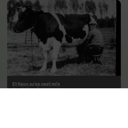
Et Kauv su’ep neet mi’e
Das Kalb soff nicht mehr