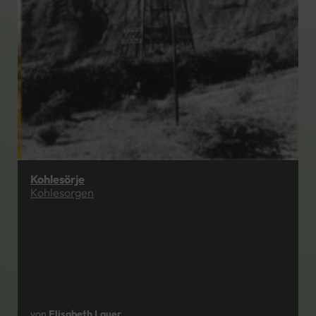
Kohlesörje
Kohlesorgen
von
Elisabeth Lauer