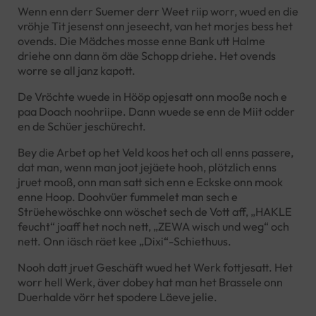
Wenn enn derr Suemer derr Weet riip worr, wued en die
vröhje Tit jesenst onn jeseecht, van het morjes bess het
ovends. Die Mädches mosse enne Bank utt Halme
driehe onn dann öm däe Schopp driehe. Het ovends
worre se all janz kapott.
De Vröchte wuede in Hööp opjesatt onn mooße noch e
paa Doach noohriipe. Dann wuede se enn de Miit odder
en de Schüer jeschürecht.
Bey die Arbet op het Veld koos het och all enns passere,
dat man, wenn man joot jejäete hooh, plötzlich enns
jruet mooß, onn man satt sich enn e Eckske onn mook
enne Hoop. Doohvüer fummelet man sech e
Strüehewöschke onn wöschet sech de Vott aff, „HAKLE
feucht“ joaff het noch nett, „ZEWA wisch und weg“ och
nett. Onn iäsch räet kee „Dixi“-Schiethuus.
Nooh datt jruet Geschäft wued het Werk fottjesatt. Het
worr hell Werk, äver dobey hat man het Brassele onn
Duerhalde vörr het spodere Läeve jelie.