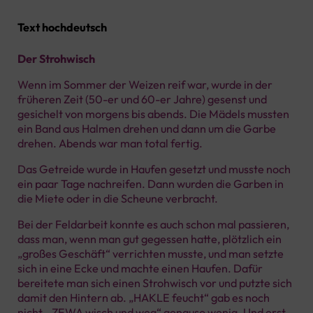
Text hochdeutsch
Der Strohwisch
Wenn im Sommer der Weizen reif war, wurde in der
früheren Zeit (50-er und 60-er Jahre) gesenst und
gesichelt von morgens bis abends. Die Mädels mussten
ein Band aus Halmen drehen und dann um die Garbe
drehen. Abends war man total fertig.
Das Getreide wurde in Haufen gesetzt und musste noch
ein paar Tage nachreifen. Dann wurden die Garben in
die Miete oder in die Scheune verbracht.
Bei der Feldarbeit konnte es auch schon mal passieren,
dass man, wenn man gut gegessen hatte, plötzlich ein
„großes Geschäft“ verrichten musste, und man setzte
sich in eine Ecke und machte einen Haufen. Dafür
bereitete man sich einen Strohwisch vor und putzte sich
damit den Hintern ab. „HAKLE feucht“ gab es noch
nicht, „ZEWA wisch und weg“ genauso wenig. Und erst