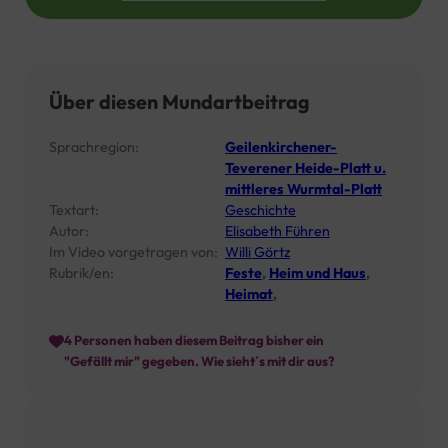
Über diesen Mundartbeitrag
Sprachregion:
Geilenkirchener-
Teverener Heide-Platt u.
mittleres Wurmtal-Platt
Textart:
Geschichte
Autor:
Elisabeth Führen
Im Video vorgetragen von:
Willi Görtz
Rubrik/en:
Feste
,
Heim und Haus
,
Heimat
,
4
Personen haben diesem Beitrag bisher ein
"Gefällt mir" gegeben. Wie sieht´s mit dir aus?