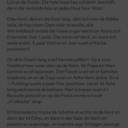
Lüü an de Poote. Die twie haue kee schlächt Jeschäft,
denn die verkoate bau an jedes Huus heur Waar.
Däe Honk, deä en die Kaar loap, däm kut man de Röbbe
telle, de hau koom Oam vöör te beelle, alle
Werkeldaach woare die twiee ongerwechs on foore zich
Kilometer üver Launk. Die wore net deck, on wore och
selde krank. E paar Moll en et Joer wuet et Kärke
jeschmiert.
On drie Daach lang wuet Kermes jefiiert. Op e sonn
Freätkermes woar alles op de Benn. Be Papp en Mam
komme se all bejeneen. Dat Flesch wuet all et Samstes
anjebroa, on en de Zupp wuet en fette Honn jedoa. En d
´r Pudding wuete e paar Eier jeschlare. Uever et Äete
brög zech kenne de beklare. Met Schanze wuet d`r
Backofe jestockt on op die Flaa komme schwatt
„Krüttsche“ drop.
Et Namedachs trocke de Schötte et echte no de Kerk on
dann dur et Dörp, on dann in der Saal, do hant ver
jedanzt en jespronge, on manche auje Schlager jesonge.