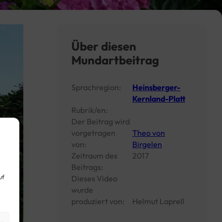
Über diesen
Mundartbeitrag
Sprachregion:
Heinsberger-
Kernland-Platt
Rubrik/en:
Der Beitrag wird
vorgetragen
Theo von
von:
Birgelen
Zeitraum des
2017
Beitrags:
uf
Dieses Video
wurde
produziert von:
Helmut Laprell