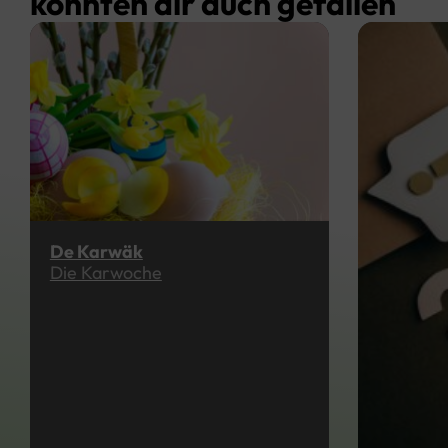
könnten dir auch gefallen
De Karwäk
Die Karwoche