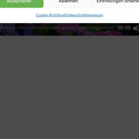
Akzeptieren
Ablehnen
Einstellungen anseh
Cookie-Richtlinie
Datenschutz
Impressum
00:00