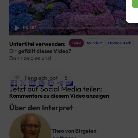
00:00
Untertitel verwenden:
Keine
Mundart
Hochdeutsch
Dir
gefällt dieses Video?
Dann zeig es uns!
Feng ech joot
5
Jetzt auf Social Media teilen:
Kommentare zu diesem Video anzeigen
Über den Interpret
Theo von Birgelen
aus Haaren