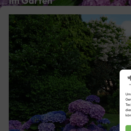
Im Garten
Video
Player
Um 
Ger
Tec
die
kön