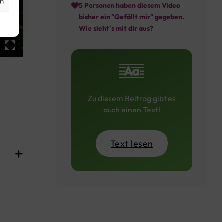
en
5
Personen haben diesem Video
bisher ein "Gefällt mir" gegeben.
Wie sieht´s mit dir aus?
Zu diesem Beitrag gibt es
auch einen Text!
Text lesen