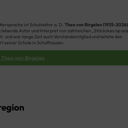
tersprache ist Schulrektor a. D.
Theo von Birgelen (1935-2026)
lebende Autor und Interpret von zahlreichen „Stöckskes op oo
 V. und war lange Zeit auch Vorstandsmitglied und leitete den
Ort seiner Schule in Schafhausen.
 Theo von Birgelen
region