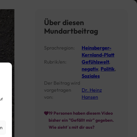
Über diesen
Mundartbeitrag
Sprachregion:
Heinsberger-
Kernland-Platt
Rubrik/en:
Gefühlswelt
,
negativ
,
Politik
,
Soziales
Der Beitrag wird
vorgetragen
Dr. Heinz
von:
Hansen
uf
19
Personen haben diesem Video
bisher ein "Gefällt mir" gegeben.
en
Wie sieht´s mit dir aus?