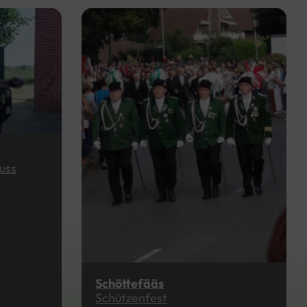
uss
Schöttefääs
Schützenfest