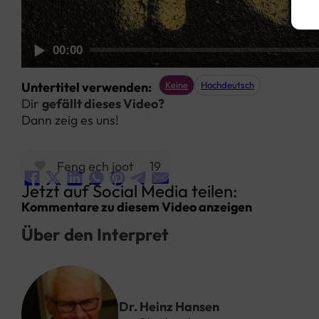
00:00
Untertitel verwenden:
Keine
Hochdeutsch
Dir
gefällt dieses Video?
Dann zeig es uns!
Feng ech joot
19
Jetzt auf Social Media teilen:
Kommentare zu diesem Video anzeigen
Über den Interpret
Dr. Heinz Hansen