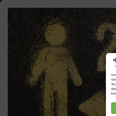
Video
Player
Um 
Ger
Tec
die
kön