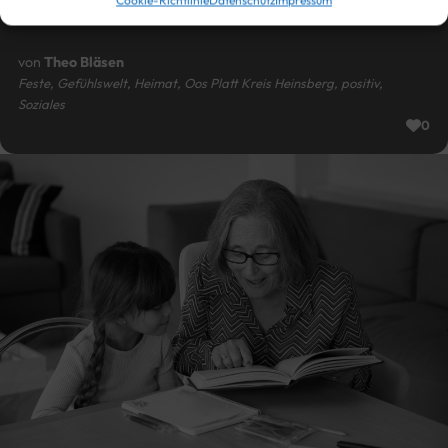
Liebes Stämmchen
von
Theo Bläsen
Feste, Gefühlswelt, Heimat, Oos Platt Kreis Heinsberg, positiv,
Soziales
0