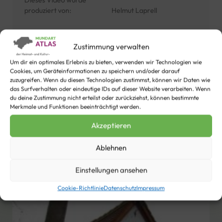
Dieses Video wurde
produziert von:
Helmut Laprell
21
Personen haben diesem Video bisher ein "Gefällt mir"
Zustimmung verwalten
gegeben. Wie sieht´s mit dir aus?
Um dir ein optimales Erlebnis zu bieten, verwenden wir Technologien wie
Cookies, um Geräteinformationen zu speichern und/oder darauf
zuzugreifen. Wenn du diesen Technologien zustimmst, können wir Daten wie
das Surfverhalten oder eindeutige IDs auf dieser Website verarbeiten. Wenn
du deine Zustimmung nicht erteilst oder zurückziehst, können bestimmte
Merkmale und Funktionen beeinträchtigt werden.
Diese Videos aus der Sprachregion
Akzeptieren
Heinsberger-Kernland-Platt
Ablehnen
könnten dir auch gefallen
Einstellungen ansehen
Cookie-Richtlinie
Datenschutz
Impressum