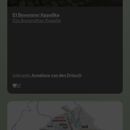
Et Boverarer Kapellke
Die Boverather Kapelle
Interpret:
Annaliese von den Driesch
21