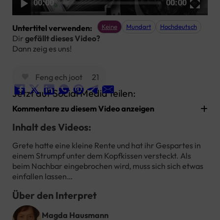
00:00
00:00
Keine
Mundart
Hochdeutsch
Untertitel verwenden:
Dir
gefällt dieses Video?
Dann zeig es uns!
Feng ech joot
21
Jetzt auf Social Media teilen:
Kommentare zu diesem Video anzeigen
Inhalt des Videos:
Grete hatte eine kleine Rente und hat ihr Gespartes in
einem Strumpf unter dem Kopfkissen versteckt. Als
beim Nachbar eingebrochen wird, muss sich sich etwas
einfallen lassen…
Über den Interpret
Magda Hausmann