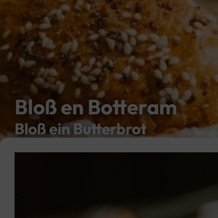
Bloß en Botteram
Bloß ein Butterbrot
Video
Player