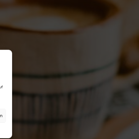
uf
en