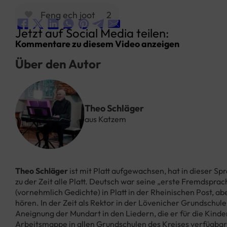
Feng ech joot
2
Jetzt auf Social Media teilen:
Kommentare zu diesem Video anzeigen
Über den Autor
Theo Schläger
aus Katzem
Theo Schläger
ist mit Platt aufgewachsen, hat in dieser S
zu der Zeit
alle Platt
. Deutsch war seine „erste Fremdsprach
(vornehmlich Gedichte) in Platt in der Rheinischen Post, ab
hören. In der Zeit als Rektor in der
Lövenicher
Grundschule 
Aneignung der Mundart in den Liedern, die er für die Kinder
Arbeitsmappe in allen Grundschulen des Kreises verfügbar