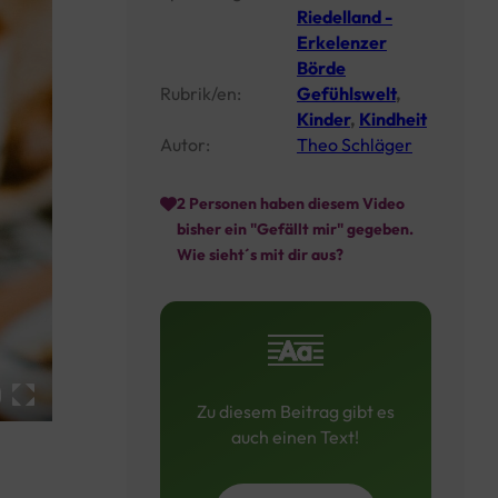
Riedelland -
Erkelenzer
Börde
Rubrik/en:
Gefühlswelt
,
Kinder
,
Kindheit
Autor:
Theo Schläger
2
Personen haben diesem Video
bisher ein "Gefällt mir" gegeben.
Wie sieht´s mit dir aus?
Zu diesem Beitrag gibt es
auch einen Text!