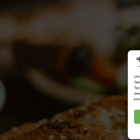
Um 
Ger
Tec
die
kön