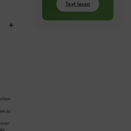
Text lesen
achen
ie zu
einer
der