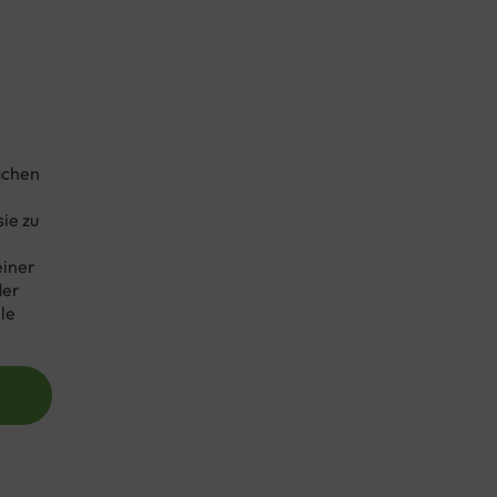
achen
ie zu
einer
der
le