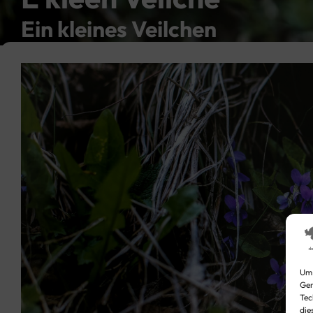
Ein kleines Veilchen
Video
Player
Um 
Ger
Tec
die