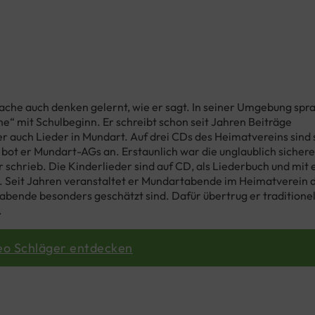
prache auch denken gelernt, wie er sagt. In seiner Umgebung spr
e“ mit Schulbeginn. Er schreibt schon seit Jahren Beiträge
er auch Lieder in Mundart. Auf drei CDs des Heimatvereins sind s
bot er Mundart-AGs an. Erstaunlich war die unglaublich sichere
 schrieb. Die Kinderlieder sind auf CD, als Liederbuch und mit 
. Seit Jahren veranstaltet er Mundartabende im Heimatverein 
bende besonders geschätzt sind. Dafür übertrug er traditionel
.
eo Schläger entdecken