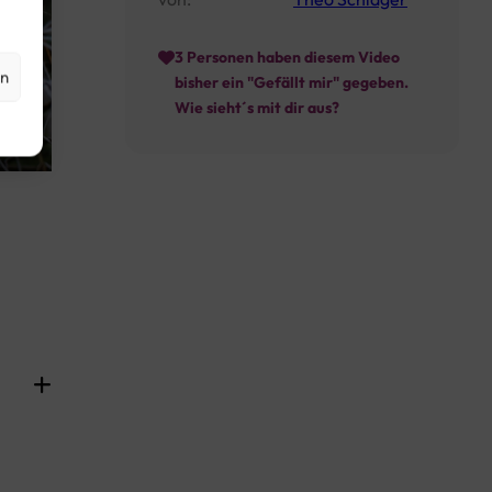
3
Personen haben diesem Video
en
bisher ein "Gefällt mir" gegeben.
Wie sieht´s mit dir aus?