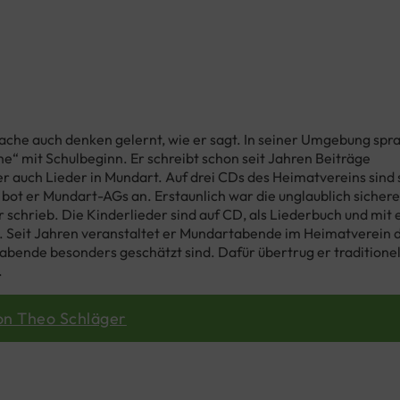
prache auch denken gelernt, wie er sagt. In seiner Umgebung spr
e“ mit Schulbeginn. Er schreibt schon seit Jahren Beiträge
er auch Lieder in Mundart. Auf drei CDs des Heimatvereins sind s
bot er Mundart-AGs an. Erstaunlich war die unglaublich sichere
 schrieb. Die Kinderlieder sind auf CD, als Liederbuch und mit 
. Seit Jahren veranstaltet er Mundartabende im Heimatverein 
bende besonders geschätzt sind. Dafür übertrug er traditionel
.
on Theo Schläger