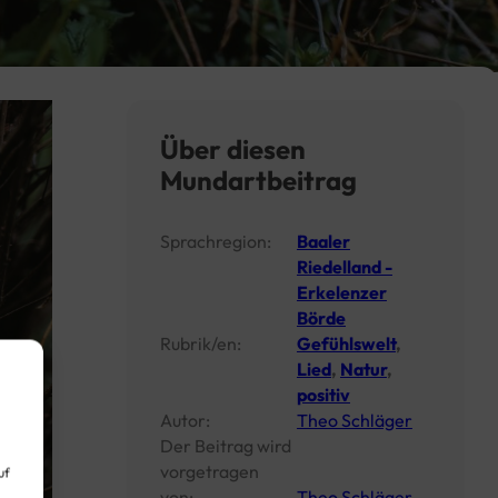
Über diesen
Mundartbeitrag
Sprachregion:
Baaler
Riedelland -
Erkelenzer
Börde
Rubrik/en:
Gefühlswelt
,
Lied
,
Natur
,
positiv
Autor:
Theo Schläger
Der Beitrag wird
vorgetragen
uf
von:
Theo Schläger