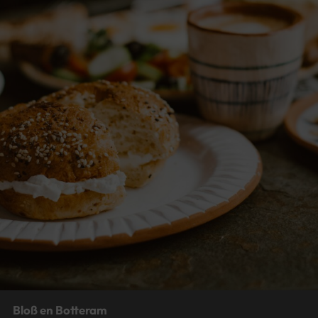
Dat es oss Bäästemodder
Das ist unsere Bestemutter
von
Hujo
Gefühlswelt, Heim und Haus, Kinder, Kindheit, positiv, Soziales,
Startseite
2