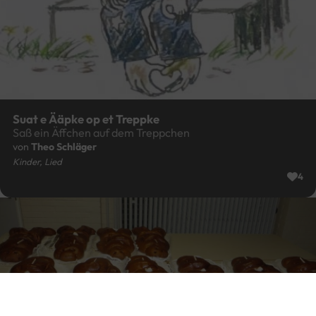
D'r Nuetboom
Der Nussbaum
von
Annegret Heinen
Interpret:
Hans-Josef Heuter
Heim und Haus, Kinder, Kindheit, Oos Platt Frühling 1982
0