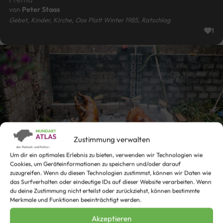
von
Peter Staas
Gebet, Kinder, Kirche, Oos Platt Winter 1985, Ratschlag
1
Zustimmung verwalten
Um dir ein optimales Erlebnis zu bieten, verwenden wir Technologien wie
Cookies, um Geräteinformationen zu speichern und/oder darauf
zuzugreifen. Wenn du diesen Technologien zustimmst, können wir Daten wie
das Surfverhalten oder eindeutige IDs auf dieser Website verarbeiten. Wenn
du deine Zustimmung nicht erteilst oder zurückziehst, können bestimmte
Merkmale und Funktionen beeinträchtigt werden.
E woar Stökske ut Ophoave
Ein Stückchen vom Schweinebraten
Akzeptieren