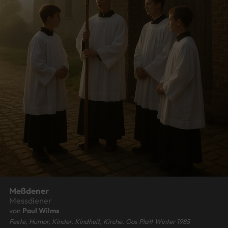
Meßdener
Messdiener
von
Paul Wilms
Feste, Humor, Kinder, Kindheit, Kirche, Oos Platt Winter 1985