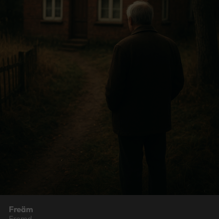
Freäm
Fremd