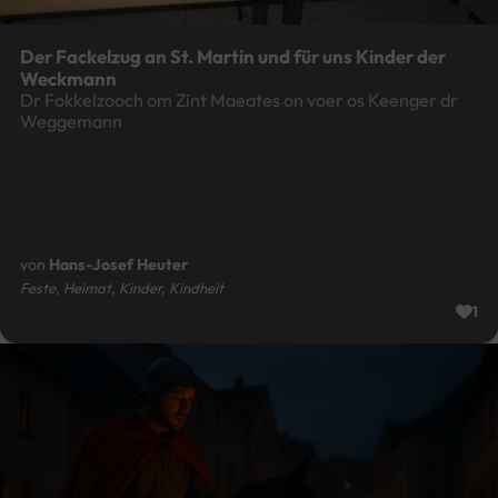
Der Fackelzug an St. Martin und für uns Kinder der
Weckmann
Dr Fokkelzooch om Zint Maeates on voer os Keenger dr
Weggemann
von
Hans-Josef Heuter
Feste, Heimat, Kinder, Kindheit
1