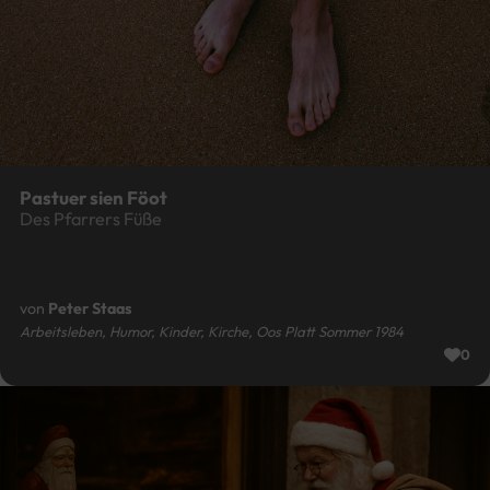
Pastuer sien Föot
Des Pfarrers Füße
von
Peter Staas
Arbeitsleben, Humor, Kinder, Kirche, Oos Platt Sommer 1984
0