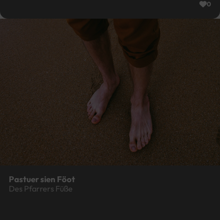
0
Pastuer sien Föot
Des Pfarrers Füße