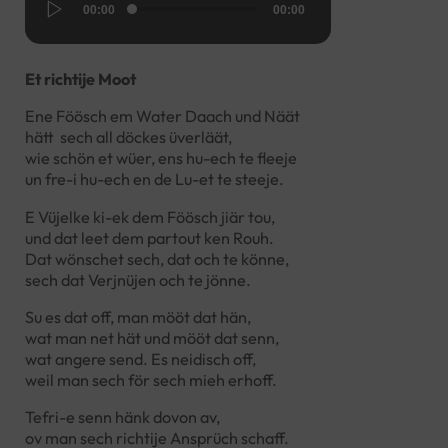
Audio-
00:00
00:00
Player
Et richtije Moot
Ene Föösch em Water Daach und Näät
hätt sech all döckes üverläät,
wie schön et wüer, ens hu-ech te fleeje
un fre-i hu-ech en de Lu-et te steeje.
E Vüjelke ki-ek dem Föösch jiär tou,
und dat leet dem partout ken Rouh.
Dat wönschet sech, dat och te könne,
sech dat Verjnüjen och te jönne.
Su es dat off, man mööt dat hän,
wat man net hät und mööt dat senn,
wat angere send. Es neidisch off,
weil man sech för sech mieh erhoff.
Tefri-e senn hänk dovon av,
ov man sech richtije Ansprüch schaff.