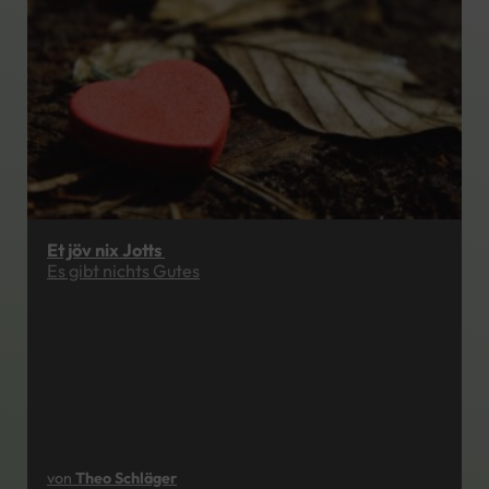
Et jöv nix Jotts
Es gibt nichts Gutes
von
Theo Schläger