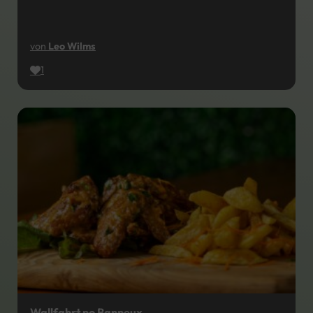
von
Leo Wilms
1
Wallfahrt no Banneux