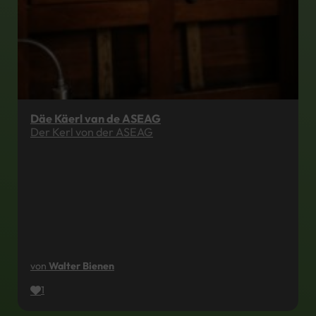
Däe Käerl van de ASEAG
Der Kerl von der ASEAG
von
Walter Bienen
1