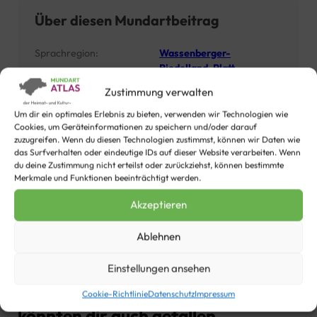
Über diesen Mundartbeitrag
Sprachregion:
Wassenberger-
Riedelland-Platt
Rubrik/en:
Humor
Zustimmung verwalten
Der Beitrag wird
vorgetragen von:
Walter Bienen
Um dir ein optimales Erlebnis zu bieten, verwenden wir Technologien wie
Cookies, um Geräteinformationen zu speichern und/oder darauf
zuzugreifen. Wenn du diesen Technologien zustimmst, können wir Daten wie
das Surfverhalten oder eindeutige IDs auf dieser Website verarbeiten. Wenn
1
Personen haben diesem Video bisher ein "Gefällt mir"
du deine Zustimmung nicht erteilst oder zurückziehst, können bestimmte
gegeben. Wie sieht´s mit dir aus?
Merkmale und Funktionen beeinträchtigt werden.
Akzeptieren
Ablehnen
Einstellungen ansehen
Diese Videos aus der Sprachregion
Wassenberger-Riedelland-Platt
Cookie-Richtlinie
Datenschutz
Impressum
könnten dir auch gefallen