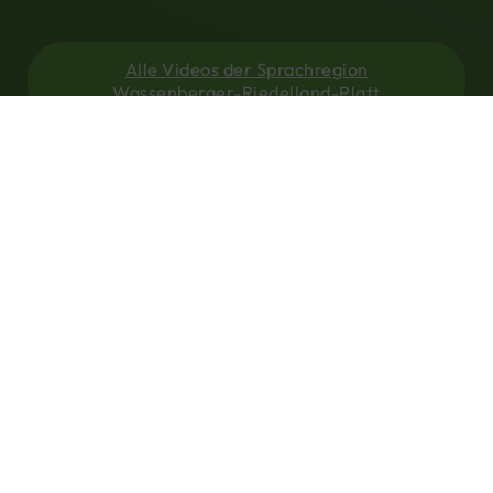
Alle Videos der Sprachregion
Wassenberger-Riedelland-Platt
Regionen
Selfkänter-Limburger-Platt
Gangelter-Waldfeuchter Platt
Heinsberger Kernland-Platt
Geilenkirchener-Teverener Heide-Platt & Mittleres
Wurmtal-Platt
Wassenberger-Riedelland-Platt
Baaler Riedelland – Erkelenzer Börde
Schwalmtal-Platt