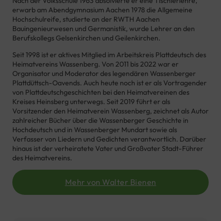
Nach der Volksschule 1963 absolvierte er eine Tischlerlehre,
erwarb am Abendgymnasium Aachen 1978 die Allgemeine
Hochschulreife, studierte an der RWTH Aachen
Bauingenieurwesen und Germanistik, wurde Lehrer an den
Berufskollegs Gelsenkirchen und Geilenkirchen.
Seit 1998 ist er aktives Mitglied im Arbeitskreis Plattdeutsch des
Heimatvereins Wassenberg. Von 2011 bis 2022 war er
Organisator und Moderator des legendären Wassenberger
Plattdüttsch-Oavends. Auch heute noch ist er als Vortragender
von Plattdeutschgeschichten bei den Heimatvereinen des
Kreises Heinsberg unterwegs. Seit 2019 führt er als
Vorsitzender den Heimatverein Wassenberg, zeichnet als Autor
zahlreicher Bücher über die Wassenberger Geschichte in
Hochdeutsch und in Wassenberger Mundart sowie als
Verfasser von Liedern und Gedichten verantwortlich. Darüber
hinaus ist der verheiratete Vater und Großvater Stadt-Führer
des Heimatvereins.
Mehr von Walter Bienen