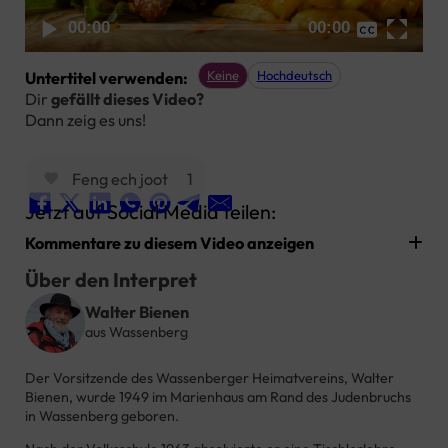
None
00:00
00:00
Hochdeutsch
Keine
Hochdeutsch
Untertitel verwenden:
Dir
gefällt dieses Video?
Dann zeig es uns!
Feng ech joot
1
Jetzt auf Social Media teilen:
Kommentare zu diesem Video anzeigen
Über den Interpret
Walter Bienen
aus Wassenberg
Der Vorsitzende des Wassenberger Heimatvereins, Walter
Bienen, wurde 1949 im Marienhaus am Rand des Judenbruchs
in Wassenberg geboren.