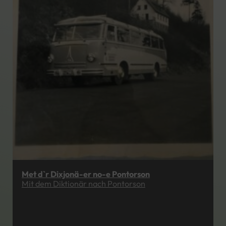
Met d`r Dixjonä-er no-e Pontorson
Mit dem Diktionär nach Pontorson