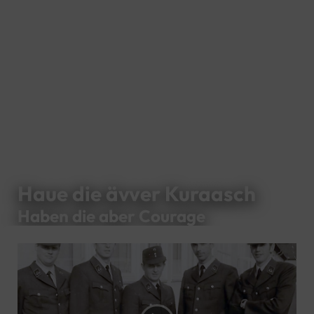
Haue die ävver Kuraasch
Haben die aber Courage
Video
Player