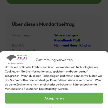
Über diesen Mundartbeitrag
Sprachregion:
Wassenberger-
Riedelland-Platt
Rubrik/en:
Heim und Haus
,
Kindheit
Der Beitrag wird
vorgetragen von:
Walter Bienen
Zustimmung verwalten
Um dir ein optimales Erlebnis zu bieten, verwenden wir Technologien wie
1
Personen haben diesem Video bisher ein "Gefällt mir"
Cookies, um Geräteinformationen zu speichern und/oder darauf
zuzugreifen. Wenn du diesen Technologien zustimmst, können wir Daten wie
gegeben. Wie sieht´s mit dir aus?
das Surfverhalten oder eindeutige IDs auf dieser Website verarbeiten. Wenn
du deine Zustimmung nicht erteilst oder zurückziehst, können bestimmte
Merkmale und Funktionen beeinträchtigt werden.
Akzeptieren
Zu diesem Beitrag gibt es auch