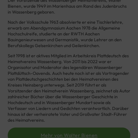
Der Vorsitzende des Wassenberger Heimatvereins, Walter
Bienen, wurde 1949 im Marienhaus am Rand des Judenbruchs
in Wassenberg geboren.
Nach der Volksschule 1963 absolvierte er eine Tischlerlehre,
erwarb am Abendgymnasium Aachen 1978 die Allgemeine
Hochschulreife, studierte an der RWTH Aachen
Bauingenieurwesen und Germanistik, wurde Lehrer an den
Berufskollegs Gelsenkirchen und Geilenkirchen.
Seit 1998 ist er aktives Mitglied im Arbeitskreis Plattdeutsch des
Heimatvereins Wassenberg. Von 2011 bis 2022 war er
Organisator und Moderator des legendären Wassenberger
Plattdüttsch-Oavends. Auch heute noch ist er als Vortragender
von Plattdeutschgeschichten bei den Heimatvereinen des
Kreises Heinsberg unterwegs. Seit 2019 führt er als
Vorsitzender den Heimatverein Wassenberg, zeichnet als Autor
zahlreicher Bücher über die Wassenberger Geschichte in
Hochdeutsch und in Wassenberger Mundart sowie als
Verfasser von Liedern und Gedichten verantwortlich. Darüber
hinaus ist der verheiratete Vater und Großvater Stadt-Führer
des Heimatvereins.
Mehr von Walter Bienen