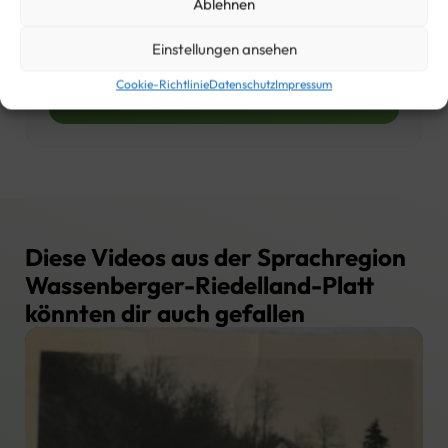
Ablehnen
einen Text!
Einstellungen ansehen
Text lesen
Cookie-Richtlinie
Datenschutz
Impressum
Diese Videos aus der Sprachregion
Wassenberger-Riedelland-Platt
könnten dir auch gefallen