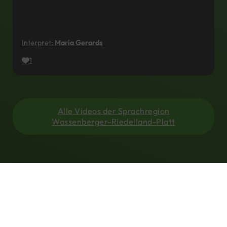
Interpret:
Maria Gerards
1
Alle Videos der Sprachregion
Wassenberger-Riedelland-Platt
Regionen