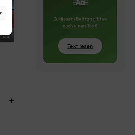
en
Zu diesem Beitrag gibt es
auch einen Text!
Text lesen