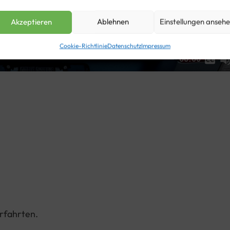
Akzeptieren
Ablehnen
Einstellungen anseh
Cookie-Richtlinie
Datenschutz
Impressum
None
00:00
Hochdeutsch
rfahrten.