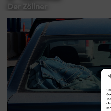
Der Zöllner
Video
Player
Um 
Ger
Tec
die
kön