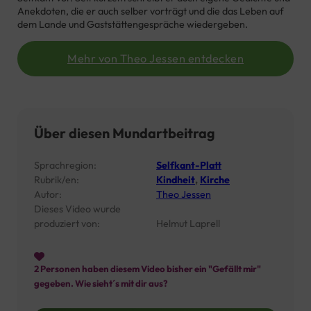
Anekdoten, die er auch selber vorträgt und
die das Leben auf
dem Lande und Gaststättengespräche
wiedergeben.
Mehr von Theo Jessen entdecken
Über diesen Mundartbeitrag
Sprachregion:
Selfkant-Platt
Rubrik/en:
Kindheit
,
Kirche
Autor:
Theo Jessen
Dieses Video wurde
produziert von:
Helmut Laprell
2
Personen haben diesem Video bisher ein "Gefällt mir"
gegeben. Wie sieht´s mit dir aus?