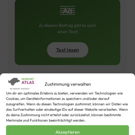
Zu diesem Beitrag gibt es auch
einen Text!
Text lesen
Zustimmung verwalten
Um dir ein optimales Erlebnis zu bieten, verwenden wir Technologien wie
Cookies, um Geräteinformationen zu speichern und/oder darauf
Diese Videos aus der Sprachregion
zuzugreifen. Wenn du diesen Technologien zustimmst, können wir Daten wie
das Surfverhalten oder eindeutige IDs auf dieser Website verarbeiten. Wenn
Selfkant-Platt
du deine Zustimmung nicht erteilst oder zurückziehst, können bestimmte
könnten dir auch gefallen
Merkmale und Funktionen beeinträchtigt werden.
Akzeptieren