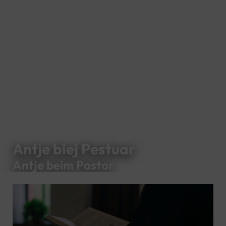
Antje biej Pestuar
Antje beim Pastor
Video
Player