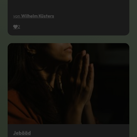
von
Wilhelm Küsters
2
Jebääd