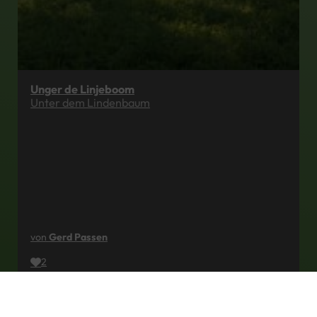
Unger de Linjeboom
Unter dem Lindenbaum
von
Gerd Passen
2