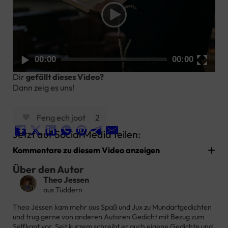
00:00
00:00
Dir
gefällt dieses Video?
Dann zeig es uns!
Feng ech joot
2
Jetzt auf Social Media teilen:
Kommentare zu diesem Video anzeigen
Über den Autor
Theo Jessen
aus Tüddern
Theo Jessen kam mehr aus Spaß und Jux zu Mundartgedichten
und trug gerne von anderen Autoren Gedicht mit Bezug
zum
Selfkant vor. Seit kurzem schreibt er auch eigene
Gedichte und