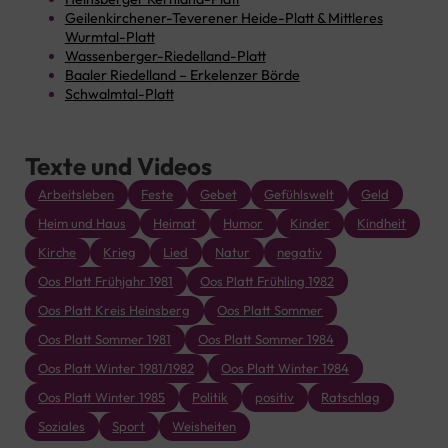
Geilenkirchener-Teverener Heide-Platt & Mittleres
Wurmtal-Platt
Wassenberger-Riedelland-Platt
Baaler Riedelland – Erkelenzer Börde
Schwalmtal-Platt
Texte und Videos
Arbeitsleben
Feste
Gebet
Gefühlswelt
Geld
Heim und Haus
Heimat
Humor
Kinder
Kindheit
Kirche
Krieg
Lied
Natur
negativ
Oos Platt Frühjahr 1981
Oos Platt Frühling 1982
Oos Platt Kreis Heinsberg
Oos Platt Sommer
Oos Platt Sommer 1981
Oos Platt Sommer 1984
Oos Platt Winter 1981/1982
Oos Platt Winter 1984
Oos Platt Winter 1985
Politik
positiv
Ratschlag
Soziales
Sport
Weisheiten