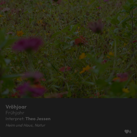
Vröhjoar
Frühjahr
Interpret:
Theo Jessen
Heim und Haus, Natur
6