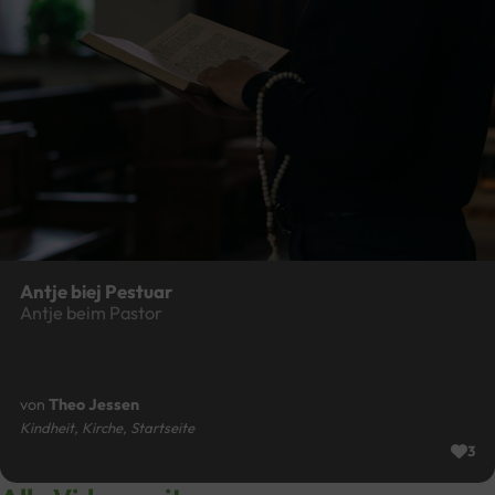
Antje biej Pestuar
Antje beim Pastor
von
Theo Jessen
Kindheit, Kirche, Startseite
3