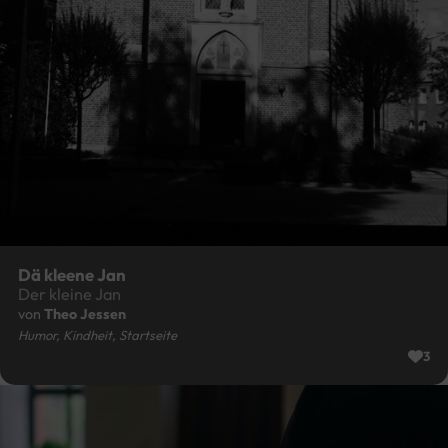
Dä kleene Jan
Der kleine Jan
von
Theo Jessen
Humor, Kindheit, Startseite
3