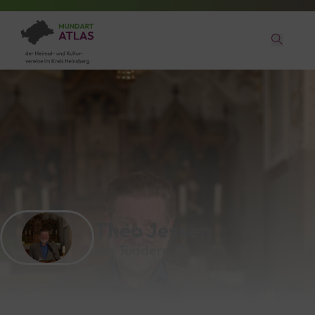
Theo Jessen
aus Tüddern
Theo Jessen kam mehr aus Spaß und Jux zu Mundartgedichten
und trug gerne von anderen Autoren Gedicht mit Bezug
zum