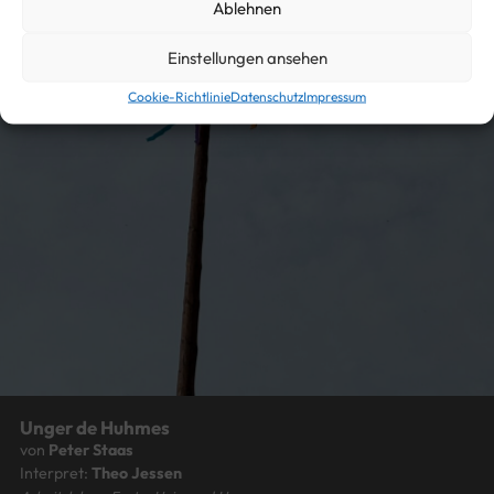
Ablehnen
Einstellungen ansehen
Cookie-Richtlinie
Datenschutz
Impressum
Unger de Huhmes
von
Peter Staas
Interpret:
Theo Jessen