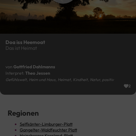
Doa iss Heemoat
Das ist Heimat
von
Gottfried Dahlmanns
Interpret:
Theo Jessen
Gefühlswelt, Heim und Haus, Heimat, Kindheit, Natur, positiv
2
Regionen
Selfkänter-Limburger-Platt
Gangelter-Waldfeuchter Platt
Heinsberger Kernland-Platt