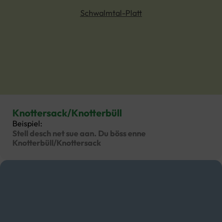
Schwalmtal-Platt
Knottersack/Knotterbüll
Beispiel:
Stell desch net sue aan. Du böss enne
Knotterbüll/Knottersack