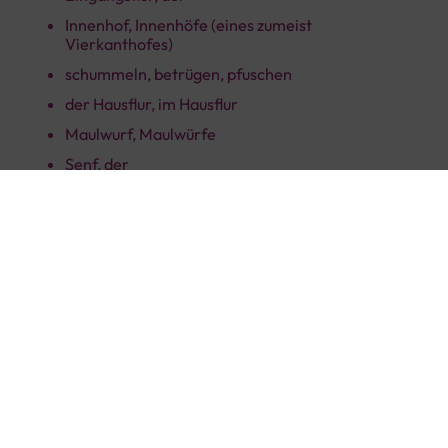
Innenhof, Innenhöfe (eines zumeist
Vierkanthofes)
schummeln, betrügen, pfuschen
der Hausflur, im Hausflur
Maulwurf, Maulwürfe
Senf, der
schauen
Feigling(e), Drückeberger
Zopf, Zöpfe
Regionen
Selfkänter-Limburger-Platt