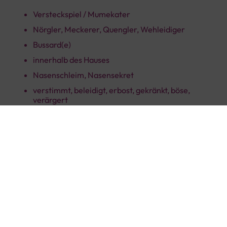
Versteckspiel / Mumekater
Nörgler, Meckerer, Quengler, Wehleidiger
Bussard(e)
innerhalb des Hauses
Nasenschleim, Nasensekret
verstimmt, beleidigt, erbost, gekränkt, böse,
verärgert
heimlich, unauffällig, still und leise
Hosenträger
stilles Wiehern eines Pferdes im Stall
stilles weinen, Jammerslaute bei Tieren