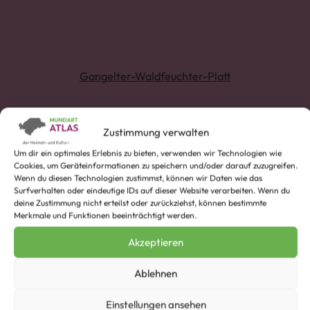
Gangelter-Waldfeuchter-Platt
Zustimmung verwalten
Um dir ein optimales Erlebnis zu bieten, verwenden wir Technologien wie
Cookies, um Geräteinformationen zu speichern und/oder darauf zuzugreifen.
Wenn du diesen Technologien zustimmst, können wir Daten wie das
Surfverhalten oder eindeutige IDs auf dieser Website verarbeiten. Wenn du
deine Zustimmung nicht erteilst oder zurückziehst, können bestimmte
äffe
Merkmale und Funktionen beeinträchtigt werden.
Beispiel:
Akzeptieren
Pastu’er Fischenich va Jangelt wo’ar ene janz äffe
Jeesleck.
Ablehnen
Einstellungen ansehen