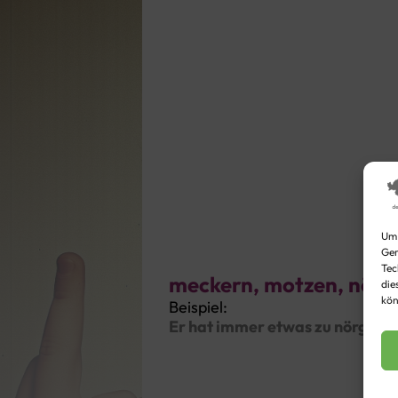
Um 
Ger
Tec
meckern, motzen, nörg
die
kön
Beispiel:
Er hat immer etwas zu nörgeln.