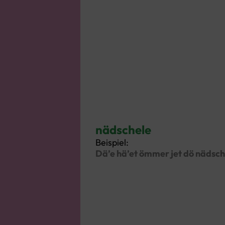
nädschele
Beispiel:
Dä’e hä’et ömmer jet dö nädsch