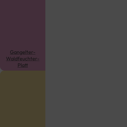
Gangelter-
Waldfeuchter-
Platt