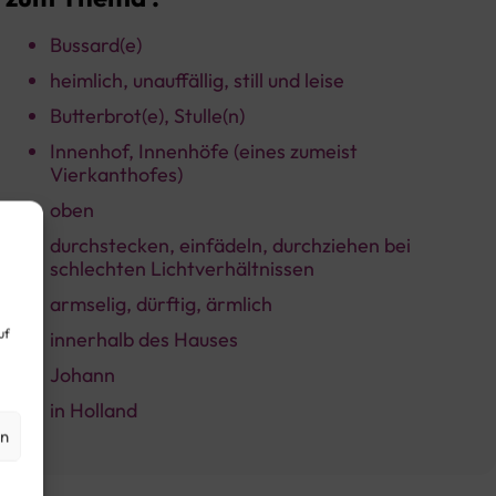
Bussard(e)
heimlich, unauffällig, still und leise
Butterbrot(e), Stulle(n)
Innenhof, Innenhöfe (eines zumeist
Vierkanthofes)
oben
durchstecken, einfädeln, durchziehen bei
schlechten Lichtverhältnissen
armselig, dürftig, ärmlich
uf
innerhalb des Hauses
Johann
in Holland
en