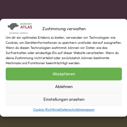
Gangelter-Waldfeuchter-Platt
Zustimmung verwalten
Um dir ein optimales Erlebnis zu bieten, verwenden wir Technologien wie
Cookies, um Geräteinformationen zu speichern und/oder darauf zuzugreifen.
Wenn du diesen Technologien zustimmst, können wir Daten wie das
Surfverhalten oder eindeutige IDs auf dieser Website verarbeiten. Wenn du
deine Zustimmung nicht erteilst oder zurückziehst, können bestimmte
Merkmale und Funktionen beeinträchtigt werden.
Akzeptieren
Bäreklau(s)
Beispiel:
Ablehnen
No’a et O’avendbru‘et sette wir aan dorr Bäreklau on
bä’e dor Ru’esekranz.
Einstellungen ansehen
Cookie-Richtlinie
Datenschutz
Impressum