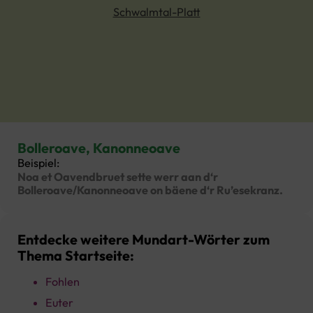
Schwalmtal-Platt
Bolleroave, Kanonneoave
Beispiel:
Noa et Oavendbruet sette werr aan d‘r
Bolleroave/Kanonneoave on bäene d‘r Ru’esekranz.
Entdecke weitere Mundart-Wörter zum
Thema Startseite:
Fohlen
Euter