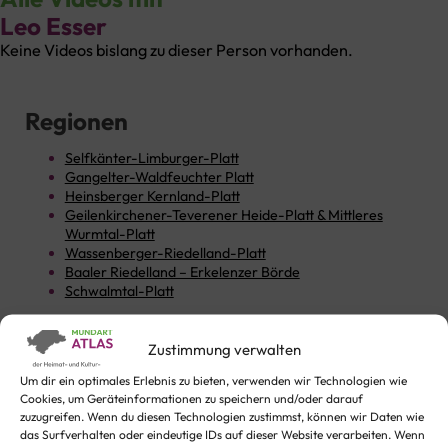
Leo Esser
Keine Videos bislang zu dieser Person vorhanden.
Regionen
Selfkänter-Limburger-Platt
Gangelter-Waldfeuchter Platt
Heinsberger Kernland-Platt
Geilenkirchener-Teverener Heide-Platt & Mittleres
Wurmtal-Platt
Wassenberger-Riedelland-Platt
Baaler Riedelland – Erkelenzer Börde
Schwalmtal-Platt
Zustimmung verwalten
Texte und Videos
Um dir ein optimales Erlebnis zu bieten, verwenden wir Technologien wie
Arbeitsleben
Feste
Gebet
Gefühlswelt
Geld
Cookies, um Geräteinformationen zu speichern und/oder darauf
zuzugreifen. Wenn du diesen Technologien zustimmst, können wir Daten wie
Heim und Haus
Heimat
Humor
Kinder
Kindheit
das Surfverhalten oder eindeutige IDs auf dieser Website verarbeiten. Wenn