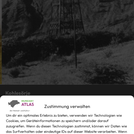
Kohlesörje
Kohlesorgen
von
Elisabeth Lauer
Zustimmung verwalten
Interpret:
Willi Görtz
Um dir ein optimales Erlebnis zu bieten, verwenden wir Technologien wie
Arbeitsleben, Krieg, Startseite
Cookies, um Geräteinformationen zu speichern und/oder darauf
2
zuzugreifen. Wenn du diesen Technologien zustimmst, können wir Daten wie
das Surfverhalten oder eindeutige IDs auf dieser Website verarbeiten. Wenn