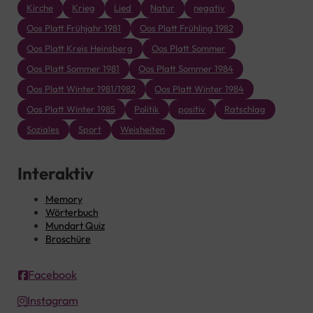
Kirche
Krieg
Lied
Natur
negativ
Oos Platt Frühjahr 1981
Oos Platt Frühling 1982
Oos Platt Kreis Heinsberg
Oos Platt Sommer
Oos Platt Sommer 1981
Oos Platt Sommer 1984
Oos Platt Winter 1981/1982
Oos Platt Winter 1984
Oos Platt Winter 1985
Politik
positiv
Ratschlag
Soziales
Sport
Weisheiten
Interaktiv
Memory
Wörterbuch
Mundart Quiz
Broschüre
Facebook
Instagram