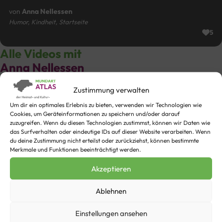
von
Anna Nellessen
Humor, Kindheit, Startseite
5
Alle Videos mit
Anna Nellessen
Keine Videos bislang zu dieser Person vorhanden.
Zustimmung verwalten
Um dir ein optimales Erlebnis zu bieten, verwenden wir Technologien wie
Regionen
Cookies, um Geräteinformationen zu speichern und/oder darauf
zuzugreifen. Wenn du diesen Technologien zustimmst, können wir Daten wie
das Surfverhalten oder eindeutige IDs auf dieser Website verarbeiten. Wenn
Selfkänter-Limburger-Platt
du deine Zustimmung nicht erteilst oder zurückziehst, können bestimmte
Gangelter-Waldfeuchter Platt
Merkmale und Funktionen beeinträchtigt werden.
Heinsberger Kernland-Platt
Geilenkirchener-Teverener Heide-Platt & Mittleres
Akzeptieren
Wurmtal-Platt
Wassenberger-Riedelland-Platt
Baaler Riedelland – Erkelenzer Börde
Ablehnen
Schwalmtal-Platt
Einstellungen ansehen