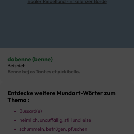
Baaler Riedelland - Erkelenzer Börde
dobenne (benne)
Beispiel:
Benne bej os Tant es et pickibello.
Entdecke weitere Mundart-Wörter zum
Thema :
Bussard(e)
heimlich, unauffällig, still und leise
schummeln, betrügen, pfuschen